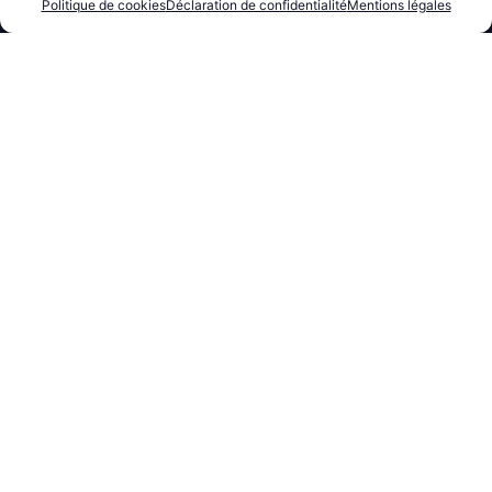
Politique de cookies
Déclaration de confidentialité
Mentions légales
Une approche exhaustive
et complète dédiée à la protection
de vos intérêts patrimoniaux.
CONSEIL
Des conseils concrets
sur tous les enjeux essentiels
de la gestion de patrimoine.
TRANSPARENCE